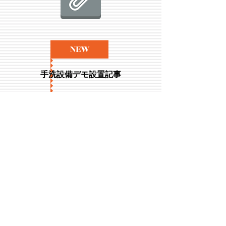
NEW
手洗設備デモ設置記事
じゅうたく小町
建設興業タイムス掲載記事
​～第5回目2021年1月20日(水)～
資料・掲載記事ダウンロ
ード